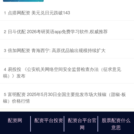
​点搭网配资 美元兑日元跌破143
1
​日斗优配 2026考研英语app免费学习软件,权威推荐
2
​倍加网配资 青海西宁: 高原优品输出规模持续扩大
3
​易投投 《公安机关网络空间安全监督检查办法（征求意见
4
稿）》发布
​富明配资 2025年5月30日全国主要批发市场大辣椒（甜椒-板
5
椒）价格行情
配资网
配资平台投资
配资台平台官
股票配资什么
网
意思