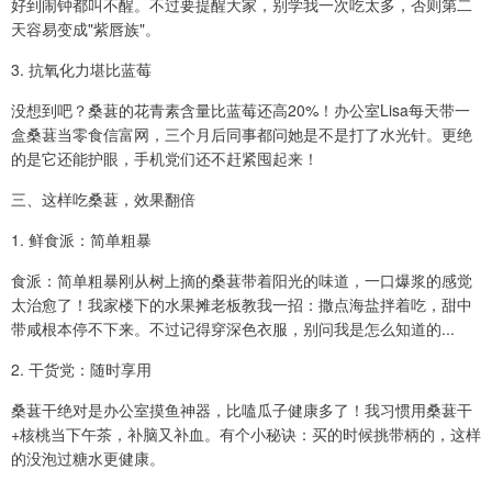
好到闹钟都叫不醒。不过要提醒大家，别学我一次吃太多，否则第二
天容易变成"紫唇族"。
3. 抗氧化力堪比蓝莓
没想到吧？桑葚的花青素含量比蓝莓还高20%！办公室Lisa每天带一
盒桑葚当零食信富网，三个月后同事都问她是不是打了水光针。更绝
的是它还能护眼，手机党们还不赶紧囤起来！
三、这样吃桑葚，效果翻倍
1. 鲜食派：简单粗暴
食派：简单粗暴刚从树上摘的桑葚带着阳光的味道，一口爆浆的感觉
太治愈了！我家楼下的水果摊老板教我一招：撒点海盐拌着吃，甜中
带咸根本停不下来。不过记得穿深色衣服，别问我是怎么知道的...
2. 干货党：随时享用
桑葚干绝对是办公室摸鱼神器，比嗑瓜子健康多了！我习惯用桑葚干
+核桃当下午茶，补脑又补血。有个小秘诀：买的时候挑带柄的，这样
的没泡过糖水更健康。