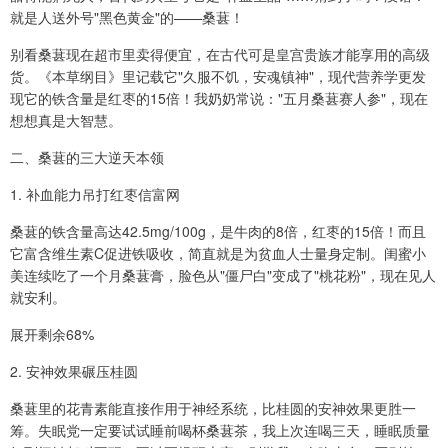
就是人送外号"黑色黄金"的——桑葚！
别看桑葚现在超市里卖得便宜，在古代可是皇宫贵族才能享用的高级
货。《本草纲目》里记载它"久服不饥，安魂镇神"，现代营养学更发
现它的铁含量是红枣的15倍！我奶奶常说："五月桑葚赛人参"，现在
想想真是大智慧。
二、桑葚的三大逆天本领
1. 补血能力吊打红枣信富网
桑葚的铁含量高达42.5mg/100g，是牛肉的8倍，红枣的15倍！而且
它富含维生素C促进铁吸收，简直就是为贫血人士量身定制。闺蜜小
美连续吃了一个月桑葚膏，脸色从"僵尸白"变成了"桃花粉"，现在见人
就安利。
展开剩余68%
2. 安神效果碾压桂圆
桑葚里的花青素能直接作用于神经系统，比桂圆的安神效果更胜一
筹。失眠党一定要试试睡前喝杯桑葚茶，我上次连喝三天，睡眠质量