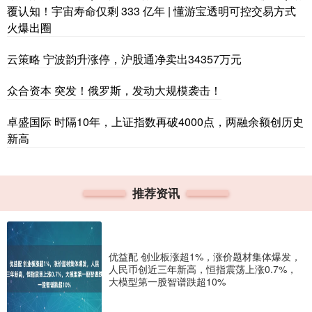
覆认知！宇宙寿命仅剩 333 亿年 | 懂游宝透明可控交易方式
火爆出圈
云策略 宁波韵升涨停，沪股通净卖出34357万元
众合资本 突发！俄罗斯，发动大规模袭击！
卓盛国际 时隔10年，上证指数再破4000点，两融余额创历史
新高
推荐资讯
优益配 创业板涨超1%，涨价题材集体爆发，
人民币创近三年新高，恒指震荡上涨0.7%，
大模型第一股智谱跌超10%