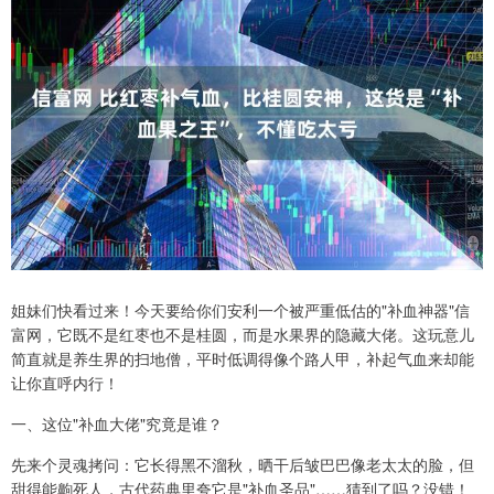
姐妹们快看过来！今天要给你们安利一个被严重低估的"补血神器"信
富网，它既不是红枣也不是桂圆，而是水果界的隐藏大佬。这玩意儿
简直就是养生界的扫地僧，平时低调得像个路人甲，补起气血来却能
让你直呼内行！
一、这位"补血大佬"究竟是谁？
先来个灵魂拷问：它长得黑不溜秋，晒干后皱巴巴像老太太的脸，但
甜得能齁死人，古代药典里夸它是"补血圣品"……猜到了吗？没错！