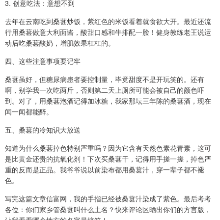
3. 创意吃法：意想不到
去年在云南吃到桑葚炒饭，紫红色的米饭看着就食欲大开。最近还流
行用桑葚做意大利面酱，酸甜口感和牛排配一脸！健身教练老王说运
动后吃桑葚酸奶，增肌效果杠杠的。
四、这些注意事项要记牢
桑葚虽好，但糖尿病患者要控制量，毕竟甜度不是开玩笑的。还有
啊，别学我一次吃两斤，否则第二天上厕所可能会被自己的颜色吓
到。对了，用桑葚泡酒记得加冰糖，我家那坛三年陈的桑葚酒，现在
闻一闻都能醉。
五、桑葚的冷知识大放送
知道为什么桑葚掉色特别严重吗？因为它含有天然色素花青素，这可
是比黄金还贵的抗氧化剂！下次买桑葚干，记得用手搓一搓，掉色严
重的反而是正品。我爷爷说以前染布都用桑葚汁，穿一辈子都不褪
色。
写完这篇文章信富网，我的手指已经被桑葚汁染成了紫色。最后考考
各位：你们家乡管桑葚叫什么土名？快来评论区晒出你们的方言版，