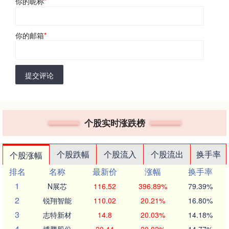
你的昵称
*
你的邮箱
*
提交评论
个股实时涨跌榜
个股跌幅
个股流入
个股流出
换手率
个股涨幅
排名
名称
最新价
涨幅
换手率
1
N展芯
116.52
396.89%
79.39%
2
锐翔智能
110.02
20.21%
16.80%
3
志特新材
14.8
20.03%
14.18%
4
博腾股份
20.44
20.02%
14.77%