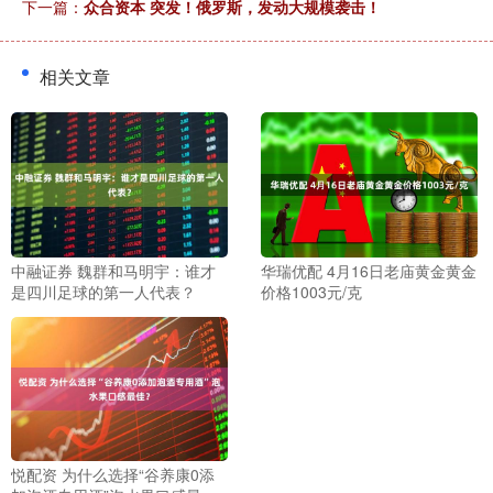
下一篇：
众合资本 突发！俄罗斯，发动大规模袭击！
相关文章
中融证券 魏群和马明宇：谁才
华瑞优配 4月16日老庙黄金黄金
是四川足球的第一人代表？
价格1003元/克
悦配资 为什么选择“谷养康0添