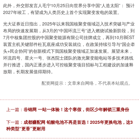
此外，外交部发言人毛宁10月25日向世界分享中国“人造太阳”： 预计
2027年竣工，有望成为人类历史上首个实现聚变发电的装置。
光大证券近日指出，2025年以来我国核聚变领域迈入技术突破与产业
布局的快速发展期，从3月的“中国环流三号”进入燃烧试验新阶段，到
7月中核集团控股的中国聚变能源有限公司挂牌成立，再到10月BEST
装置主机关键部件杜瓦底座成功安装就位，在政策持续引导与“国企牵
头+民企协同”的创新模式下我国核聚变领域正加速发展。展望未来，
环流四号、星火一号、张杰院士团队的激光聚变能电站等多技术路线
并行推进，国内正逐步进入可控核聚变项目招标与工程建设的加速释
放期，长期发展值得期待。
配资网提示：文章来自网络，不代表本站观点。
上一篇：
谷锦网 一站一体验！这个寒假，街区少年解锁三重身份
下一篇：
成都赚配网 铅酸电池不再是首选！2025年更换电池，这3
种类型“更香”更耐用