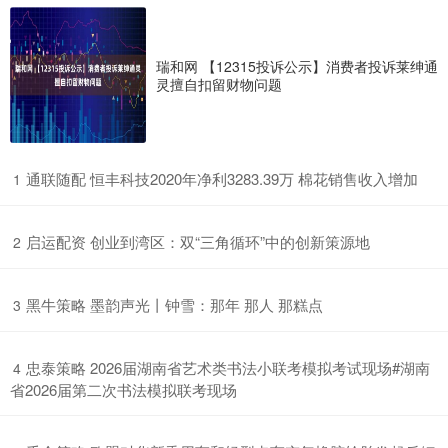
瑞和网 【12315投诉公示】消费者投诉莱绅通
灵擅自扣留财物问题
​通联随配 恒丰科技2020年净利3283.39万 棉花销售收入增加
1
​启运配资 创业到湾区：双“三角循环”中的创新策源地
2
​黑牛策略 墨韵声光丨钟雪：那年 那人 那糕点
3
​忠泰策略 2026届湖南省艺术类书法小联考模拟考试现场#湖南
4
省2026届第二次书法模拟联考现场