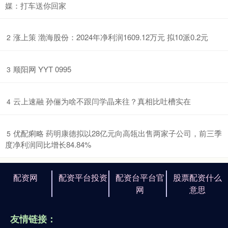
媒：打车送你回家
​涨上策 渤海股份：2024年净利润1609.12万元 拟10派0.2元
2
​顺阳网 YYT 0995
3
​云上速融 孙俪为啥不跟闫学晶来往？真相比吐槽实在
4
​优配痢略 药明康德拟以28亿元向高瓴出售两家子公司，前三季
5
度净利润同比增长84.84%
配资网
配资平台投资
配资台平台官
股票配资什么
网
意思
友情链接：