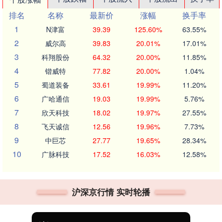
排名
名称
最新价
涨幅
换手率
1
N津富
39.39
125.60%
63.55%
2
威尔高
39.83
20.01%
17.01%
3
科翔股份
64.32
20.00%
11.85%
4
锴威特
77.82
20.00%
1.04%
5
蜀道装备
33.61
19.99%
11.20%
6
广哈通信
19.03
19.99%
5.76%
7
欣天科技
18.02
19.97%
27.55%
8
飞天诚信
12.56
19.96%
7.73%
9
中巨芯
27.77
19.65%
28.34%
10
广脉科技
17.52
16.03%
12.58%
沪深京行情 实时轮播