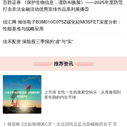
百胜证券 《保护生物信息，谨防AI换脸》——2025年度防范
打击非法金融活动优秀宣传作品系列展播⑤
信汇网 倾佳电子B3M010C075Z碳化硅MOSFET深度分析：
性能基准与战略应用
佳禾配资 保险股三季报的“虚”与“实”
推荐资讯
上升浪 女性一生的激素交响乐：从青春期到
更年期的内在节律
​顺策略 2次贴脸嘲讽C罗！吉达国民总监当面喊梅西名字 官
1