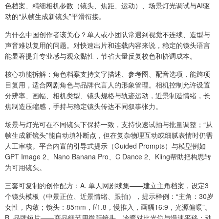
色档案、精细相机参数（镜头、焦距、运动）、场景灯光调试与AI驱
动的“从帧生成新镜头”平滑衔接。
为什么中国创作者该关心？单人或小团队常遇到视觉不连续、造型与
声音难以复用的问题。对快速出片和连载内容来说，稳定的镜头语言
能显著提升专业感与观众黏性，节省大量反复校色和协调成本。
核心功能拆解：角色档案支持文字描述、参考图、配音选项，能跨项
目复用，适合网剧角色与品牌代言人的形象管理。相机控制允许设置
分辨率、画幅、相机类型、镜头规格与轨迹运动，近景制造情绪，长
焦制造压缩感，手持与稳定镜头传达不同叙事张力。
场景与灯光可在不同镜头下保持一致，支持快速试拍与批量调整；“从
帧生成新镜头”能自动填补断点，但在复杂物理互动或细腻表情时仍需
人工审核。平台内置的引导式提示（Guided Prompts）与模型例如
GPT Image 2、Nano Banana Pro、C Dance 2、Kling帮助把构思转
为可用镜头。
三套可复制的创作配方：A. 单人网剧续集——建立主角档案，设定3
个镜头模板（中景正位、近景情绪、跟拍），提示样例：“主角：30岁
女性，内敛；镜头：85mm，f/1.8，慢推入，画幅16:9，光源偏暖”。
B. 品牌短片——商品细节用微距镜头、冷暖对比光位与慢速平移；动