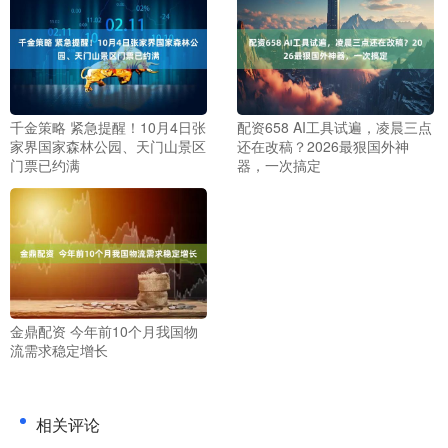
千金策略 紧急提醒！10月4日张
配资658 AI工具试遍，凌晨三点
家界国家森林公园、天门山景区
还在改稿？2026最狠国外神
门票已约满
器，一次搞定
金鼎配资 今年前10个月我国物
流需求稳定增长
相关评论