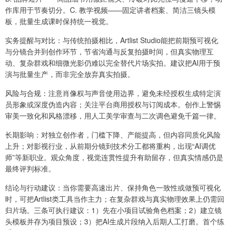
作库用于节奏切分。C. 教学视频——固定讲者档案、简洁三镜头模
板，批量生成课时保持统一视觉。
实务提醒与对比：与传统拍摄相比，Artlist Studio能把前期预可视化
与分镜合并到创作环节，节省沟通与反复拍摄时间，但真实物理互
动、复杂群戏和细微光影仍难以完全替代片场实拍。建议把AI用于预
演与批量生产，而非完全放弃真实拍摄。
风险与合规：注意肖像权与声音使用边界，避免未经授权生成特定演
员形象或深度伪造内容；关注平台商用授权与订阅成本。创作上警惕
审美一致化和风格漂移，用人工美学审查与二次调色避免千篇一律。
长期影响：对独立创作者，门槛下降、产能提高，但内容同质化风险
上升；对影视行业，从前期分镜到技术分工都将重构，出现“AI调优
师”等新职业。观众角度，视觉连贯性提升有助留存，但真实情感仍是
最终评判标准。
结论与行动建议：当你需要高速出片、保持角色一致性或做预可视化
时，可把Artlist类工具当作主力；在复杂群戏与真实物理效果上仍需回
归片场。三条可执行建议：1）先在小项目试验角色档案；2）建立镜
头模板并存为项目预设；3）把AI生成片段纳入后期人工打磨。首个练