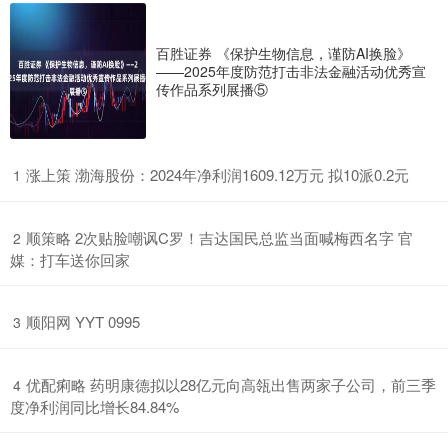
百胜证券 《保护生物信息，谨防AI换脸》
——2025年度防范打击非法金融活动优秀宣
传作品系列展播⑤
​涨上策 渤海股份：2024年净利润1609.12万元 拟10派0.2元
1
​顺策略 2次贴脸嘲讽C罗！吉达国民总监当面喊梅西名字 官
2
媒：打车送你回家
​顺阳网 YYT 0995
3
​优配痢略 药明康德拟以28亿元向高瓴出售两家子公司，前三季
4
度净利润同比增长84.84%