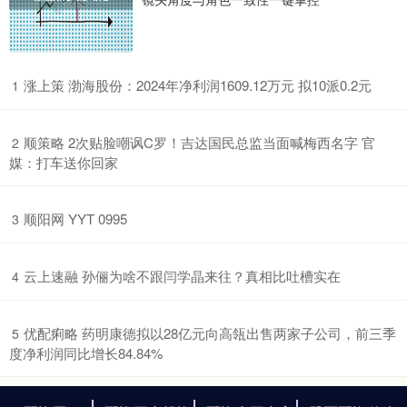
​涨上策 渤海股份：2024年净利润1609.12万元 拟10派0.2元
1
​顺策略 2次贴脸嘲讽C罗！吉达国民总监当面喊梅西名字 官
2
媒：打车送你回家
​顺阳网 YYT 0995
3
​云上速融 孙俪为啥不跟闫学晶来往？真相比吐槽实在
4
​优配痢略 药明康德拟以28亿元向高瓴出售两家子公司，前三季
5
度净利润同比增长84.84%