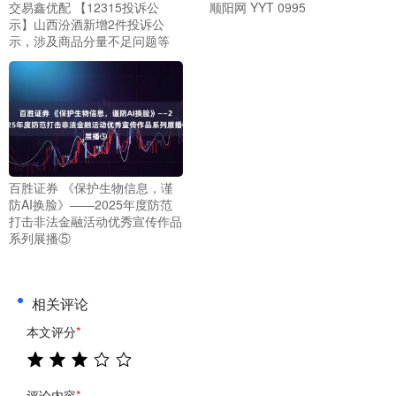
交易鑫优配 【12315投诉公
顺阳网 YYT 0995
示】山西汾酒新增2件投诉公
示，涉及商品分量不足问题等
百胜证券 《保护生物信息，谨
防AI换脸》——2025年度防范
打击非法金融活动优秀宣传作品
系列展播⑤
相关评论
本文评分
*
评论内容
*