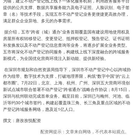
为辅，建立不动产登记线上线下一体化服务机制，利用政务服务平台
提供的公共支撑、数据共享服务能力及电子证照、人脸识别、电子签
章（名）等技术手段，实现五市不动产登记业务更便捷更高效办理，
满足群众企业异地、多元的办事需求。
据介绍，五市“跨省（城）通办”业务首期覆盖国有建设用地使用权及
房屋所有权转移登记、变更登记、抵押权登记、预告登记、证书证明
补发换发以及不动产登记信息查询等业务，将逐步扩展全业务类型。
五市将深化不动产登记协同服务，构建线上线下深度融合的跨域服务
新模式，为全国优化营商环境注入新动能、提供新经验。
在深圳市规划和自然资源局指导下，深圳市不动产登记中心以跨域协
作为纽带、数字技术为支撑，打破地理界限，构筑“数字中国”的“云上
都市圈”。7月22日，北京、上海、杭州、广州、深圳五大营商环境创
新试点城市联合签署不动产登记“跨省通办”战略合作协议；8月15日，
深圳与杭州联动完成首单业务。截至目前，深圳已与梅州、河池、临
沂等约30个城市签约，构建起覆盖珠三角、长三角及重点区域的不动
产登记跨域服务网络，惠及近1亿人口。
撰文：唐孜孜悦配资
配资网提示：文章来自网络，不代表本站观点。