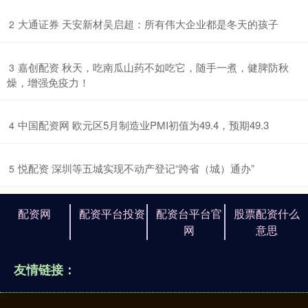
​大通证券 天安新材吴启超：所有伟大企业都是冬天的孩子
2
​嘉创配资 秋天，吃南瓜山药不如吃它，随手一煮，健脾防秋
3
燥，增强免疫力！
​中国配资网 欧元区5月制造业PMI初值为49.4，预期49.3
4
​悦配资 深圳等五城实现不动产登记“跨省（城）通办”
5
配资网
配资平台投资
配资台平台官
股票配资什么
网
意思
友情链接：