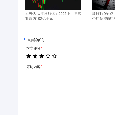
易云达 太平洋航运：2025上半年营
港股T+0配资
业额约102亿美元
否扛起“销量”
相关评论
本文评分
*
评论内容
*