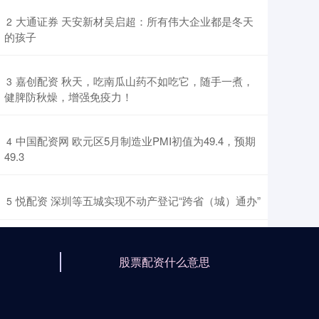
​大通证券 天安新材吴启超：所有伟大企业都是冬天
2
的孩子
​嘉创配资 秋天，吃南瓜山药不如吃它，随手一煮，
3
健脾防秋燥，增强免疫力！
​中国配资网 欧元区5月制造业PMI初值为49.4，预期
4
49.3
​悦配资 深圳等五城实现不动产登记“跨省（城）通办”
5
股票配资什么意思