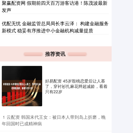
聚赢配资网 假期前四天百万游客访港！陈茂波最新
发声
优配无忧 金融监管总局局长李云泽： 构建金融服务
新模式 稳妥有序推进中小金融机构减量提质
推荐资讯
好易配资 45岁殷桃恋爱后让人慕
了，穿衬衫扎麻花辫超减龄，看着
只有22岁
​云配资 韩国末代王女：被日本人带到岛上折磨，晚
1
年回国时已成精神病