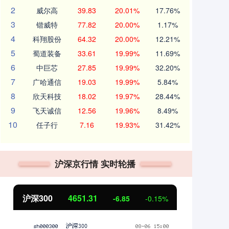
2
威尔高
39.83
20.01%
17.76%
3
锴威特
77.82
20.00%
1.17%
4
科翔股份
64.32
20.00%
12.21%
5
蜀道装备
33.61
19.99%
11.69%
6
中巨芯
27.85
19.99%
32.20%
7
广哈通信
19.03
19.99%
5.84%
8
欣天科技
18.02
19.97%
28.44%
9
飞天诚信
12.56
19.96%
8.49%
10
任子行
7.16
19.93%
31.42%
沪深京行情 实时轮播
沪深300
4651.31
北
-6.85
-0.15%