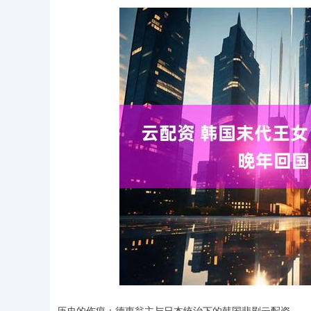
上证指数
3900.35
00
-0.01%
21.92
0.
历史的伤痕：德惠翁主与日本统治下的韩国悲剧云配资