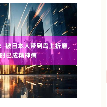
深证成指
14110.12
57%
-34.08
-0.24%