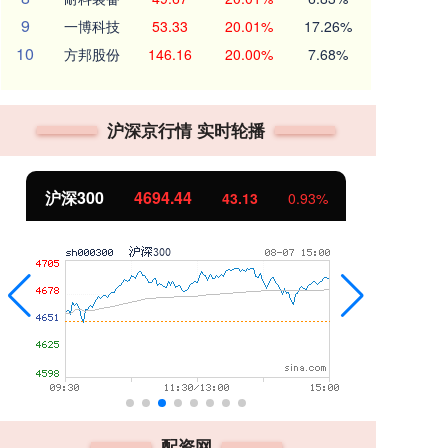
9
一博科技
53.33
20.01%
17.26%
10
方邦股份
146.16
20.00%
7.68%
沪深京行情 实时轮播
沪深300
4694.44
北
43.13
0.93%
配资网