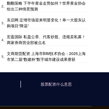
翻翻策略 下半年黄金走势如何？世界黄金协会
2、
给出三种情景预测
东启网 定增市场迎来明显变化！单一大股东认
3、
购项目“降温”
宏盈国际 私盖公章、代客炒股、违规卖私募！
4、
两家券商营业部被点名
文商期货配资 上海市BIM技术协会：2025上海
5、
市第二届“数建杯”数字城市建设成果赛获
股票配资什么意思