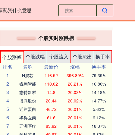
票配资什么意思
个股实时涨跌榜
个股跌幅
个股流入
个股流出
换手率
个股涨幅
排名
名称
最新价
涨幅
换手率
1
N展芯
116.52
396.89%
79.39%
2
锐翔智能
110.02
20.21%
16.80%
3
志特新材
14.8
20.03%
14.18%
4
博腾股份
20.44
20.02%
14.77%
5
近岸蛋白
46.72
20.01%
5.62%
6
毕得医药
61.6
20.01%
6.12%
7
五洲医疗
83.62
20.01%
18.37%
8
耐科装备
49.67
20.01%
6.83%