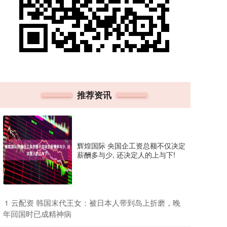
推荐资讯
辉煌国际 央国企工资总额不仅决定
薪酬多与少, 还决定人的上与下!
​云配资 韩国末代王女：被日本人带到岛上折磨，晚
1
年回国时已成精神病